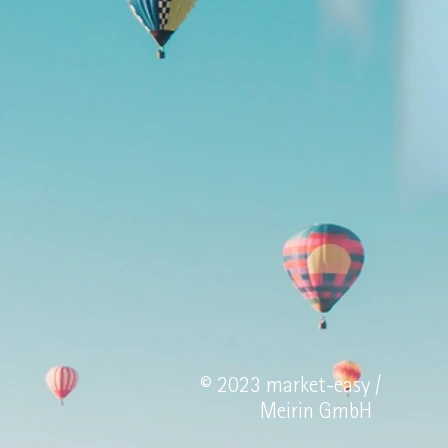
© 2023 market-easy /
Meirin GmbH