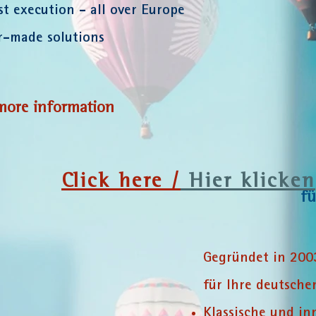
st execution - all over Europe
or-made solutions
more information
C
lick here /
Hier klicken
fü
Gegründet in 2003
für Ihre deutsch
Klassische und i