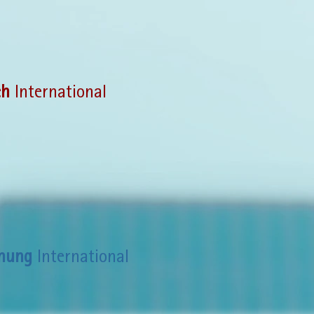
ch
International
hung
International