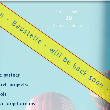
 - Baustelle - will be back soon -
Since - Seit
2
0
Years - Jah
ren
le partner
rch projects:
ols
r target groups