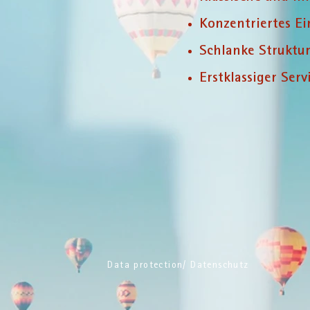
Konzentriertes E
Schlanke Struktu
Erstklassiger Se
Data protection/ Datenschutz